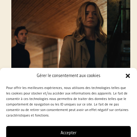
N
A
L
D
U
Gérer le consentement aux cookies
F
Pour offrir les meilleures expériences, nous utilisons des technologies telles que
I
les cookies pour stocker et/ou accéder aux informations des appareils. Le fait de
consentir à ces technologies nous permettra de traiter des données telles que le
comportement de navigation ou les ID uniques sur ce site. Le fait de ne pas
FESTIVAL INTERNATIONAL
L
consentir ou de retirer son consentement peut avoir un effet négatif sur certaines
DU FILM DE LA ROCHE-SUR-YON
caractéristiques et fonctions.
rue Foch, 85000 La Roche-sur-Yon - Tél : 02 51 36 50 21
M
Contact Billetterie du 8 au 19 octobre - Tél : 02 72 78 11 15
contact@fif-85.com
Accepter