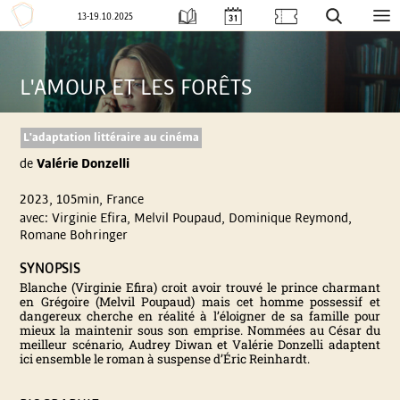
13-19.10.2025
Aller
F
au
contenu
L'AMOUR ET LES FORÊTS
E
S
L'adaptation littéraire au cinéma
de
Valérie Donzelli
T
2023, 105min, France
I
avec: Virginie Efira, Melvil Poupaud, Dominique Reymond,
Romane Bohringer
V
SYNOPSIS
Blanche (Virginie Efira) croit avoir trouvé le prince charmant
A
en Grégoire (Melvil Poupaud) mais cet homme possessif et
dangereux cherche en réalité à l’éloigner de sa famille pour
mieux la maintenir sous son emprise. Nommées au César du
L
meilleur scénario, Audrey Diwan et Valérie Donzelli adaptent
ici ensemble le roman à suspense d’Éric Reinhardt.
I