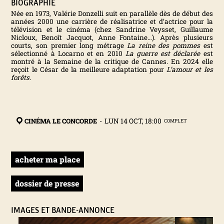
BIOGRAPHIE
Née en 1973, Valérie Donzelli suit en parallèle dès de début des
N
années 2000 une carrière de réalisatrice et d’actrice pour la
télévision et le cinéma (chez Sandrine Veysset, Guillaume
Nicloux, Benoît Jacquot, Anne Fontaine…). Après plusieurs
T
courts, son premier long métrage
La reine des pommes
est
sélectionné à Locarno et en 2010
La guerre est déclarée
est
montré à la Semaine de la critique de Cannes. En 2024 elle
E
reçoit le César de la meilleure adaptation pour
L’amour et les
forêts
.
R
N
CINÉMA LE CONCORDE
-
LUN 14 OCT, 18:00
COMPLET
A
acheter ma place
T
dossier de presse
I
O
IMAGES ET BANDE-ANNONCE